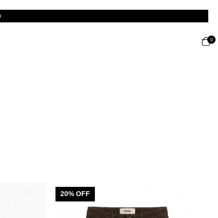
0
0
20
% OFF