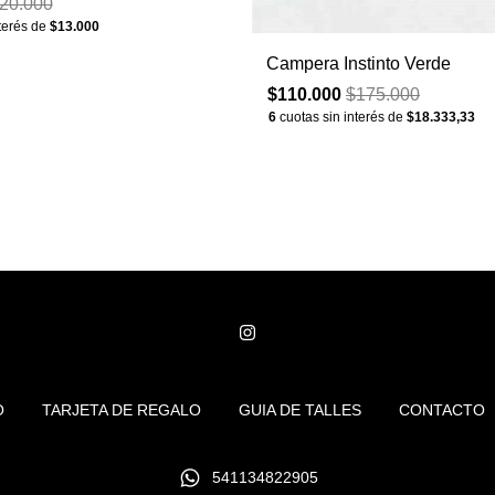
20.000
nterés de
$13.000
Campera Instinto Verde
$110.000
$175.000
6
cuotas sin interés de
$18.333,33
O
TARJETA DE REGALO
GUIA DE TALLES
CONTACTO
541134822905