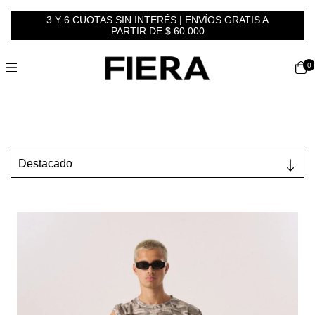
3 Y 6 CUOTAS SIN INTERÉS | ENVÍOS GRATIS A
PARTIR DE $ 60.000
0